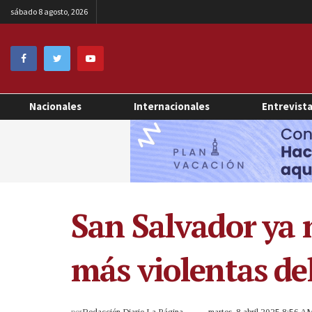
sábado 8 agosto, 2026
Nacionales
Internacionales
Entrevist
San Salvador ya n
más violentas d
por
Redacción Diario La Página
martes, 8 abril 2025 8:56 A