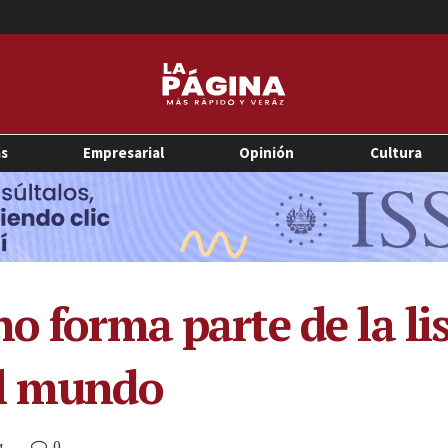
as
Empresarial
Opinión
Cultura
o forma parte de la li
el mundo
0
M