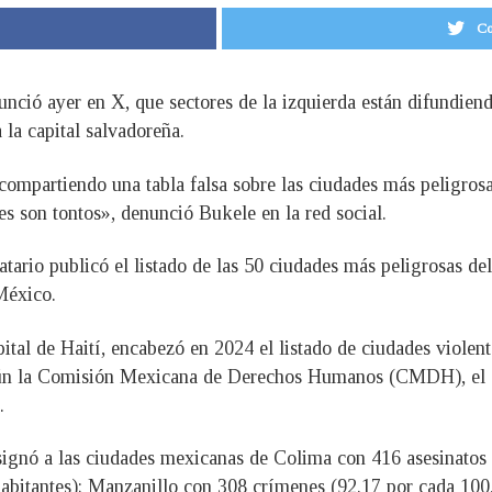
Co
nció ayer en X, que sectores de la izquierda están difundiend
la capital salvadoreña.
ompartiendo una tabla falsa sobre las ciudades más peligros
es son tontos», denunció Bukele en la red social.
datario publicó el listado de las 50 ciudades más peligrosas d
México.
pital de Haití, encabezó en 2024 el listado de ciudades viole
egún la Comisión Mexicana de Derechos Humanos (CMDH), el 
.
signó a las ciudades mexicanas de Colima con 416 asesinatos
abitantes); Manzanillo con 308 crímenes (92.17 por cada 100,