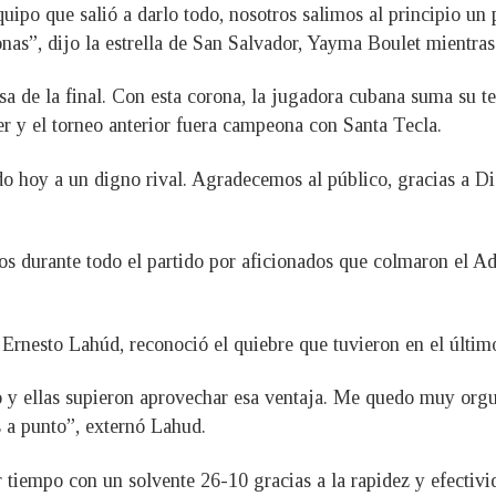
ipo que salió a darlo todo, nosotros salimos al principio un 
onas”, dijo la estrella de San Salvador, Yayma Boulet mientra
osa de la final. Con esta corona, la jugadora cubana suma su 
 y el torneo anterior fuera campeona con Santa Tecla.
hoy a un digno rival. Agradecemos al público, gracias a Dio
s durante todo el partido por aficionados que colmaron el Ado
, Ernesto Lahúd, reconoció el quiebre que tuvieron en el último
 y ellas supieron aprovechar esa ventaja. Me quedo muy orgu
 a punto”, externó Lahud.
r tiempo con un solvente 26-10 gracias a la rapidez y efectivi