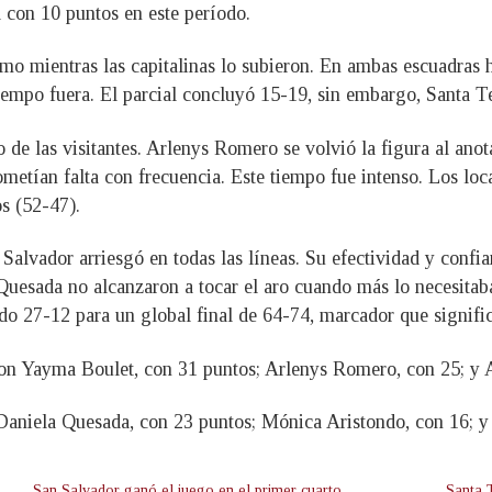
 con 10 puntos en este período.
itmo mientras las capitalinas lo subieron. En ambas escuadras 
iempo fuera. El parcial concluyó 15-19, sin embargo, Santa T
o de las visitantes. Arlenys Romero se volvió la figura al ano
 cometían falta con frecuencia. Este tiempo fue intenso. Los l
os (52-47).
Salvador arriesgó en todas las líneas. Su efectividad y confia
 Quesada no alcanzaron a tocar el aro cuando más lo necesitab
o 27-12 para un global final de 64-74, marcador que significó
n Yayma Boulet, con 31 puntos; Arlenys Romero, con 25; y A
aniela Quesada, con 23 puntos; Mónica Aristondo, con 16; y 
San Salvador ganó el juego en el primer cuarto
Santa T