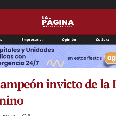
as
Empresarial
Opinión
Cultura
campeón invicto de la 
nino
0
3 10:14 AM