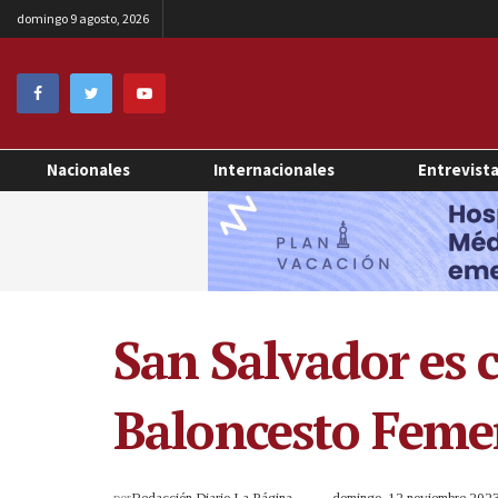
domingo 9 agosto, 2026
Nacionales
Internacionales
Entrevist
San Salvador es 
Baloncesto Feme
por
Redacción Diario La Página
domingo, 12 noviembre 202