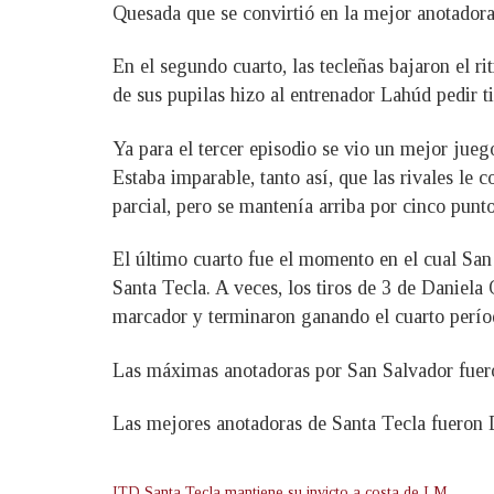
Quesada que se convirtió en la mejor anotadora
En el segundo cuarto, las tecleñas bajaron el r
de sus pupilas hizo al entrenador Lahúd pedir t
Ya para el tercer episodio se vio un mejor jueg
Estaba imparable, tanto así, que las rivales le
parcial, pero se mantenía arriba por cinco punt
El último cuarto fue el momento en el cual San 
Santa Tecla. A veces, los tiros de 3 de Daniela
marcador y terminaron ganando el cuarto períod
Las máximas anotadoras por San Salvador fuero
Las mejores anotadoras de Santa Tecla fueron D
ITD Santa Tecla mantiene su invicto a costa de LM