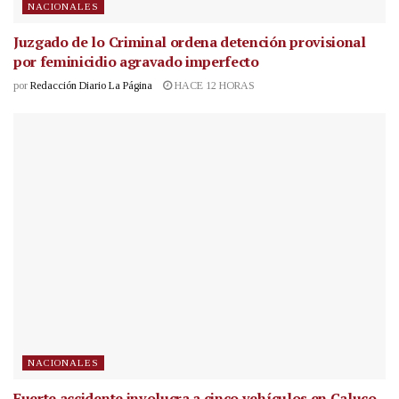
NACIONALES
Juzgado de lo Criminal ordena detención provisional
por feminicidio agravado imperfecto
por
Redacción Diario La Página
HACE 12 HORAS
NACIONALES
Fuerte accidente involucra a cinco vehículos en Caluco,