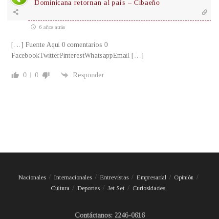
Dominicana retornan al país – Cibaeño
6 años atrás
[…] Fuente Aqui 0 comentarios 0
FacebookTwitterPinterestWhatsappEmail […]
0
0
Responder
Nacionales
Internacionales
Entrevistas
Empresarial
Opinión
Cultura
Deportes
Jet Set
Curiosidades
Contáctanos: 2246-0616