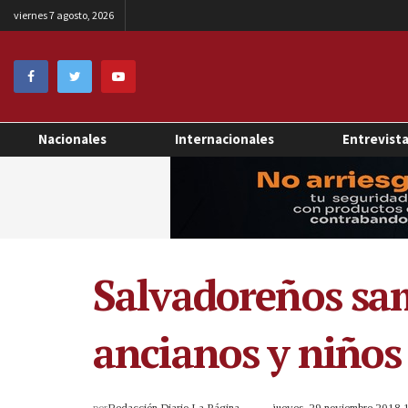
viernes 7 agosto, 2026
Nacionales
Internacionales
Entrevist
Salvadoreños sam
ancianos y niños
por
Redacción Diario La Página
jueves, 29 noviembre 2018