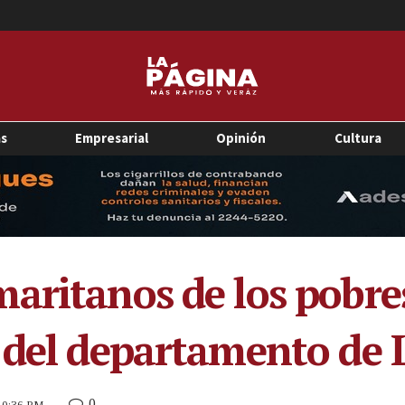
as
Empresarial
Opinión
Cultura
aritanos de los pobres
 del departamento de 
0
 10:36 PM