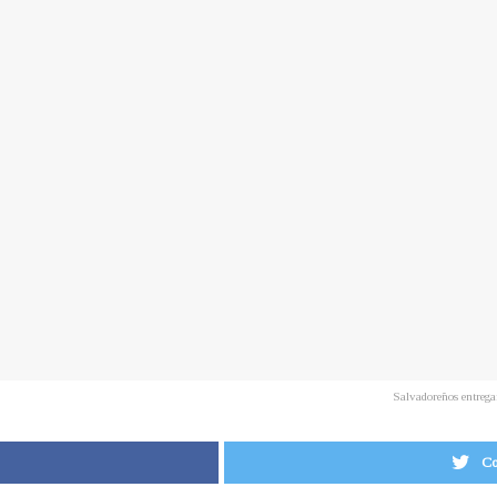
Salvadoreños entregan
Co