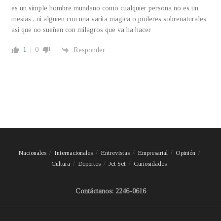
es un simple hombre mundano como cualquier persona no es un
mesias , ni alguien con una varita magica o poderes sobrenaturales
asi que no sueñen con milagros que va ha hacer
1
0
Responder
Nacionales
Internacionales
Entrevistas
Empresarial
Opinión
Cultura
Deportes
Jet Set
Curiosidades
Contáctanos: 2246-0616