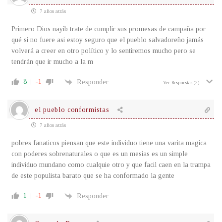
7 años atrás
Primero Dios nayib trate de cumplir sus promesas de campaña por
qué si no fuere asi estoy seguro que el pueblo salvadoreño jamás
volverá a creer en otro político y lo sentiremos mucho pero se
tendrán que ir mucho a la m
8
-1
Responder
Ver Respuestas
(2)
el pueblo conformistas
7 años atrás
pobres fanaticos piensan que este individuo tiene una varita magica
con poderes sobrenaturales o que es un mesias es un simple
individuo mundano como cualquie otro y que facil caen en la trampa
de este populista barato que se ha conformado la gente
1
-1
Responder