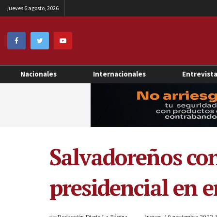
jueves 6 agosto, 2026
Nacionales
Internacionales
Entrevist
Salvadoreños con
presidencial en 
por
Redacción Diario La Página
jueves, 10 noviembre 2022