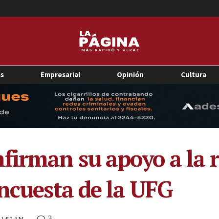
as
Empresarial
Opinión
Cultura
firman su apoyo a la r
encuesta de la UFG
3
 11:50 AM