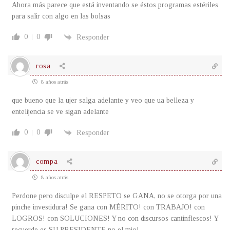
Ahora más parece que está inventando se éstos programas estériles
para salir con algo en las bolsas
0
0
Responder
rosa
8 años atrás
que bueno que la ujer salga adelante y veo que ua belleza y
entelijencia se ve sigan adelante
0
0
Responder
compa
8 años atrás
Perdone pero disculpe el RESPETO se GANA, no se otorga por una
pinche investidura! Se gana con MÉRITO! con TRABAJO! con
LOGROS! con SOLUCIONES! Y no con discursos cantinflescos! Y
recuerde es SU PRESIDENTE no el mio!