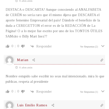
8 años atrás
DESTACA o DESCARTA? Aunque conociendo al ANALFABETA
de CERÉN no sería raro que él mismo dijera que DESCARTA el
aporte femenino Empresarial del país! Dándole el beneficio de la
duda a CEREGETTON el error es de la REDACCIÓN de La
Página! O a lo mejor fue escrito por uno de los TONTOS ÚTILES
SAMcito o Billy Mart Inez??
0
0
Responder
Ver Respuestas
(2)
Marian
8 años atrás
Nombre estupido sabe escribir no seas mal intencionado, mira lo que
publicas, respeta al presidente
0
0
Responder
Ver Respuestas
(1)
Luis Emilio Ramos