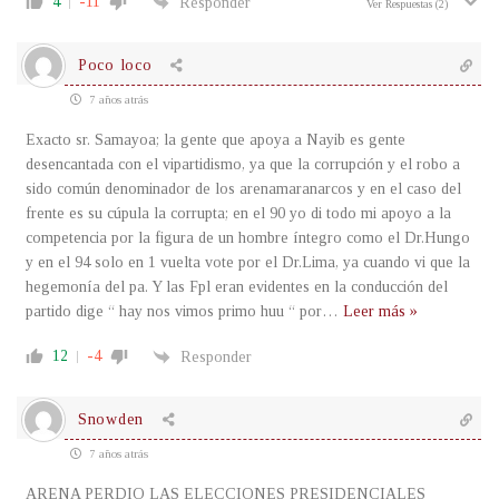
4
-11
Responder
Ver Respuestas
(2)
Poco loco
7 años atrás
Exacto sr. Samayoa; la gente que apoya a Nayib es gente
desencantada con el vipartidismo, ya que la corrupción y el robo a
sido común denominador de los arenamaranarcos y en el caso del
frente es su cúpula la corrupta; en el 90 yo di todo mi apoyo a la
competencia por la figura de un hombre íntegro como el Dr.Hungo
y en el 94 solo en 1 vuelta vote por el Dr.Lima, ya cuando vi que la
hegemonía del pa. Y las Fpl eran evidentes en la conducción del
partido dige “ hay nos vimos primo huu “ por
…
Leer más »
12
-4
Responder
Snowden
7 años atrás
ARENA PERDIO LAS ELECCIONES PRESIDENCIALES