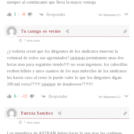
siempre al contrincante que lleva la mayor ventaja.
1
-8
Responder
Ver Respuestas
(1)
Tu castigo es verme
7 años atrás
¿y todavia creen que los dirigentes de los sindicatos mueven la
voluntad de todos sus agremiados? jajajajaja permitanme unas dos
horas mas para seguirme riendo!!!! no sean ingenuos, los cabecillas
reciben billete y unos cuantos de los mas imbeciles de los sindicatos
les hacen caso al resto le puede valer lo que los dirigentes digan.
200 mil votos???!!! jajajajay de dondeeeee???!!!!
6
-13
Responder
Ver Respuestas
(1)
Patricia Sanchez
7 años atrás
Los miembros de ASTRAN deben hacer lo que mas les conbiene