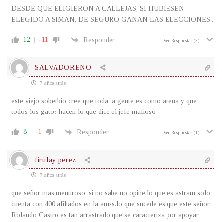
DESDE QUE ELIGIERON A CALLEJAS, SI HUBIESEN
ELEGIDO A SIMAN, DE SEGURO GANAN LAS ELECCIONES..
12
-11
Responder
Ver Respuestas
(3)
SALVADORENO
7 años atrás
este viejo soberbio cree que toda la gente es como arena y que
todos los gatos hacen lo que dice el jefe mafioso
8
-1
Responder
Ver Respuestas
(1)
firulay perez
7 años atrás
que señor mas mentiroso ,si no sabe no opine,lo que es astram solo
cuenta con 400 afiliados en la amss.lo que sucede es que este señor
Rolando Castro es tan arrastrado que se caracteriza por apoyar