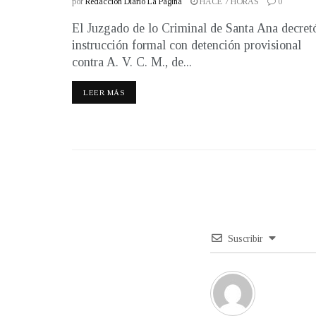
por
Redacción Diario La Página
HACE 7 HORAS
0
El Juzgado de lo Criminal de Santa Ana decret
instrucción formal con detención provisional
contra A. V. C. M., de...
LEER MÁS
Suscribir