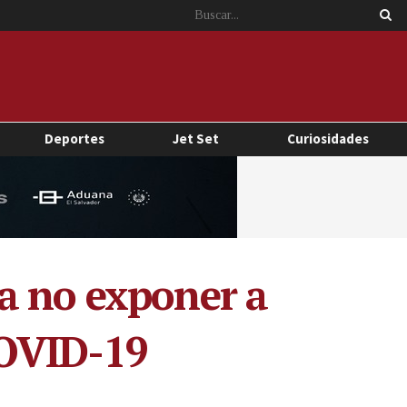
Deportes
Jet Set
Curiosidades
a no exponer a
COVID-19