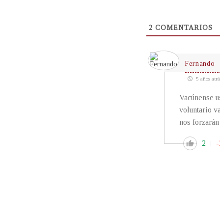
2
COMENTARIOS
Fernando
5 años atrá
Vacúnense us
voluntario v
nos forzarán
2
-