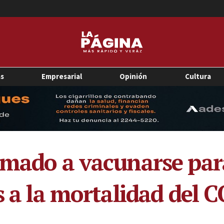
as
Empresarial
Opinión
Cultura
amado a vacunarse par
s a la mortalidad del 