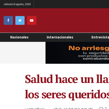
sábado 8 agosto, 2026
Nacionales
Internacionales
Entrevist
Salud hace un ll
los seres querido
2
por
Julio Villarán
sábado, 24 abril 2021 8:00 AM