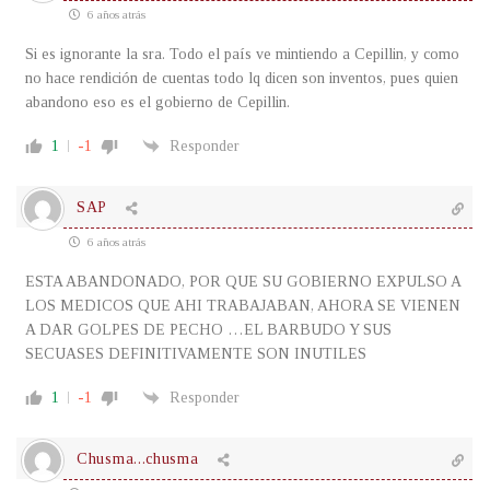
6 años atrás
Si es ignorante la sra. Todo el país ve mintiendo a Cepillin, y como
no hace rendición de cuentas todo lq dicen son inventos, pues quien
abandono eso es el gobierno de Cepillin.
1
-1
Responder
SAP
6 años atrás
ESTA ABANDONADO, POR QUE SU GOBIERNO EXPULSO A
LOS MEDICOS QUE AHI TRABAJABAN, AHORA SE VIENEN
A DAR GOLPES DE PECHO …EL BARBUDO Y SUS
SECUASES DEFINITIVAMENTE SON INUTILES
1
-1
Responder
Chusma...chusma