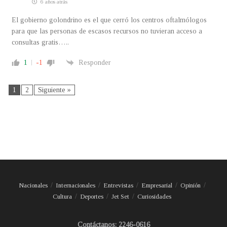
6 años atrás
El gobierno golondrino es el que cerró los centros oftalmólogos
para que las personas de escasos recursos no tuvieran acceso a
consultas gratis…..
1
-1
Responder
1
2
Siguiente »
Nacionales
Internacionales
Entrevistas
Empresarial
Opinión
Cultura
Deportes
Jet Set
Curiosidades
Contáctanos: 2246-0616