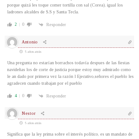
porque quizá les toque comer tortilla con sal (Corea), igual los
ladrones alcaldes de S.S y Santa Tecla.
2
0
Responder
Antonio
5 años atrás
Una pregunta no estarían borrachos todavía despues de las fiestas
navideñas los de corte de justicia porque estoy muy admirado como
le an dado por primera vez la razón l Ejecutivo,señores el pueblo les
agradecen cuando trabajan por el pueblo
4
0
Responder
Nestor
5 años atrás
Significa que la ley prima sobre el interés político, es un mandato de