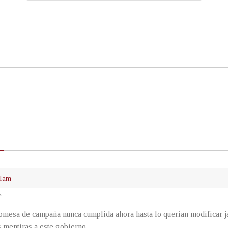
glam
s
romesa de campaña nunca cumplida ahora hasta lo querían modificar jaj
s mentiras a este gobierno