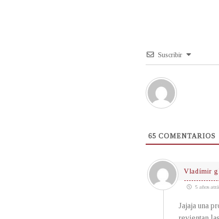
Suscribir
65
COMENTARIOS
Vladímir 
5 años atrá
Jajaja una p
revientan la