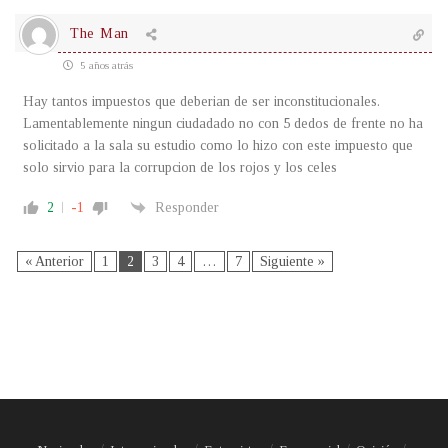
The Man
5 años atrás
Hay tantos impuestos que deberian de ser inconstitucionales.
Lamentablemente ningun ciudadado no con 5 dedos de frente no ha
solicitado a la sala su estudio como lo hizo con este impuesto que
solo sirvio para la corrupcion de los rojos y los celes
2
-1
Responder
« Anterior
1
2
3
4
…
7
Siguiente »