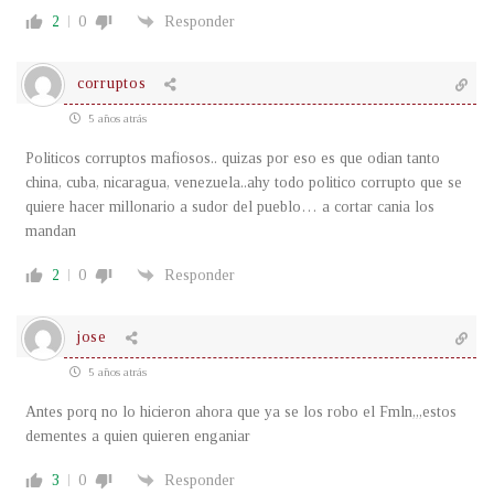
2
0
Responder
corruptos
5 años atrás
Politicos corruptos mafiosos.. quizas por eso es que odian tanto
china, cuba, nicaragua, venezuela..ahy todo politico corrupto que se
quiere hacer millonario a sudor del pueblo… a cortar cania los
mandan
2
0
Responder
jose
5 años atrás
Antes porq no lo hicieron ahora que ya se los robo el Fmln,,,estos
dementes a quien quieren enganiar
3
0
Responder