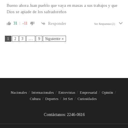
Bueno ahora Juan pueblo que vaya en masas a sus trabajos y que
Dios se apiade de los salvadoreños
31
-11
Responder
Ver Respuestas
(2)
1
2
3
…
9
Siguiente »
Nacionales
Internacionales
Entrevistas
Empresarial
Opinión
Cultura
Deportes
Jet Set
Curiosidades
Contáctanos: 2246-0616