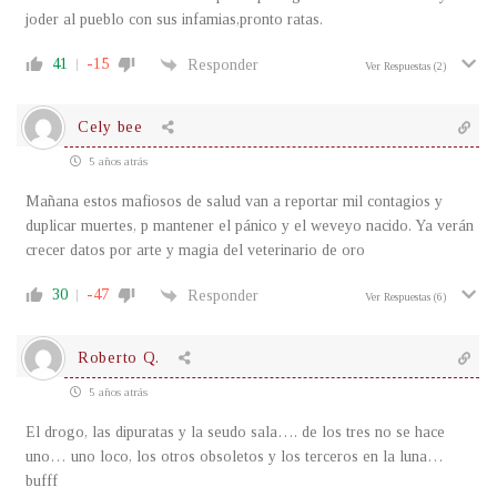
joder al pueblo con sus infamias,pronto ratas.
41
-15
Responder
Ver Respuestas
(2)
Cely bee
5 años atrás
Mañana estos mafiosos de salud van a reportar mil contagios y
duplicar muertes, p mantener el pánico y el weveyo nacido. Ya verán
crecer datos por arte y magia del veterinario de oro
30
-47
Responder
Ver Respuestas
(6)
Roberto Q.
5 años atrás
El drogo, las dipuratas y la seudo sala…. de los tres no se hace
uno… uno loco, los otros obsoletos y los terceros en la luna…
bufff