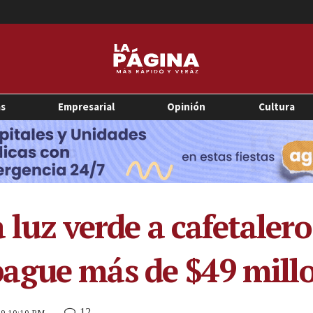
as
Empresarial
Opinión
Cultura
a luz verde a cafetaler
ague más de $49 mill
12
019 10:10 PM