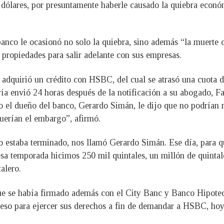
ares, por presuntamente haberle causado la quiebra económi
anco le ocasionó no solo la quiebra, sino además “la muerte ci
 propiedades para salir adelante con sus empresas.
adquirió un crédito con HSBC, del cual se atrasó una cuota de
ría envió 24 horas después de la notificación a su abogado, Fa
o el dueño del banco, Gerardo Simán, le dijo que no podrían r
uerían el embargo”, afirmó.
o estaba terminado, nos llamó Gerardo Simán. Ese día, para qu
sa temporada hicimos 250 mil quintales, un millón de quintal
alero.
ue se había firmado además con el City Banc y Banco Hipotec
oceso para ejercer sus derechos a fin de demandar a HSBC, hoy