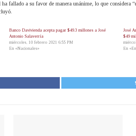
l ha fallado a su favor de manera unánime, lo que considera “u
cluyó.
Banco Davivienda acepta pagar $49.3 millones a José
José A
Antonio Salaverría
$49 mi
miércoles, 10 febrero 2021 6:55 PM
miérco
En «Nacionales»
En «En