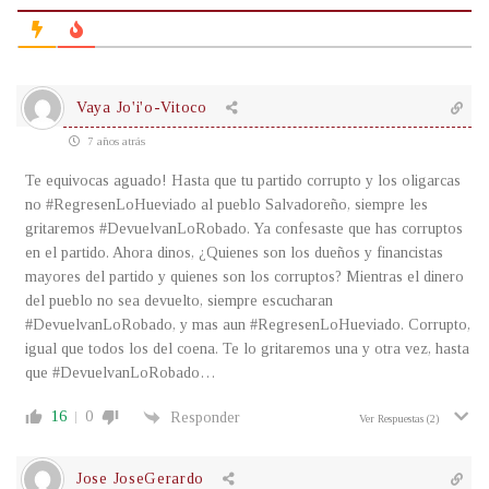
Vaya Jo'i'o-Vitoco
7 años atrás
Te equivocas aguado! Hasta que tu partido corrupto y los oligarcas
no #RegresenLoHueviado al pueblo Salvadoreño, siempre les
gritaremos #DevuelvanLoRobado. Ya confesaste que has corruptos
en el partido. Ahora dinos, ¿Quienes son los dueños y financistas
mayores del partido y quienes son los corruptos? Mientras el dinero
del pueblo no sea devuelto, siempre escucharan
#DevuelvanLoRobado, y mas aun #RegresenLoHueviado. Corrupto,
igual que todos los del coena. Te lo gritaremos una y otra vez, hasta
que #DevuelvanLoRobado…
16
0
Responder
Ver Respuestas
(2)
Jose JoseGerardo