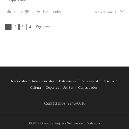
7
0
Responder
Ver Respuestas
(1)
1
2
3
4
Siguiente »
Nacionales
Internacionales
Entrevistas
Empresarial
Opinión
Cultura
Deportes
Jet Set
Curiosidades
Contáctanos: 2246-0616
© 2024 Diario La Página - Noticias de El Salvador