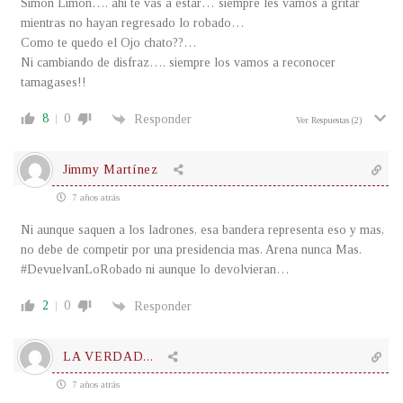
Simon Limon…. ahi te vas a estar… siempre les vamos a gritar
mientras no hayan regresado lo robado…
Como te quedo el Ojo chato??…
Ni cambiando de disfraz…. siempre los vamos a reconocer
tamagases!!
8
0
Responder
Ver Respuestas
(2)
Jimmy Martínez
7 años atrás
Ni aunque saquen a los ladrones, esa bandera representa eso y mas,
no debe de competir por una presidencia mas. Arena nunca Mas.
#DevuelvanLoRobado ni aunque lo devolvieran…
2
0
Responder
LA VERDAD...
7 años atrás