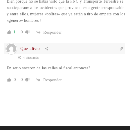
Bien porque no se habia visto que la PNC y Transporte Terrestre se
«anticiparan» a los accidentes que provocan esta gente irresponsable
y entre ellos, mujeres «bolitas» que ya están a tiro de empate con los
«género» hombres !
1
0
Responder
Que alivio
4 años atrás
En serio sacaron de las calles al fiscal entonces?
0
0
Responder