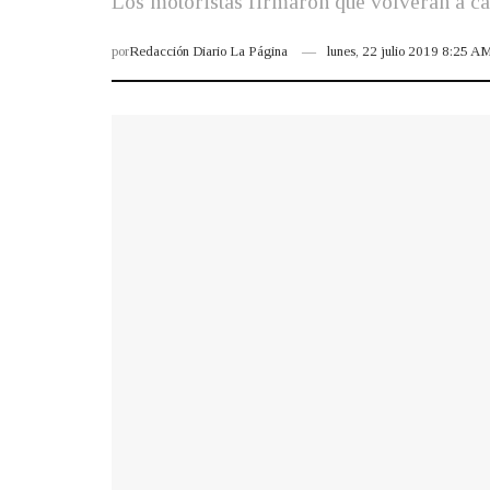
Los motoristas firmaron que volverán a car
por
Redacción Diario La Página
lunes, 22 julio 2019 8:25 A