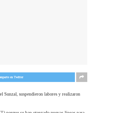
mparte en Twitter
 el Sunzal, suspendieron labores y realizaron
MT) porque se han otorgado nuevas líneas para