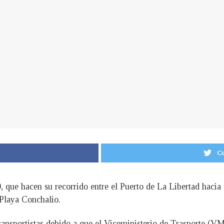
Co
0, que hacen su recorrido entre el Puerto de La Libertad hacia
a Playa Conchalio.
ansportistas debido a que el Viceministerio de Trasporte (V