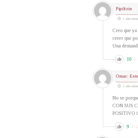
Pipiltzin
1 año atrás
Creo que ya 
creer que por
Una demanda 
10
Omar: Est
1 año atrás
No se porqu
CON SUS 
POSITIVO
9
-