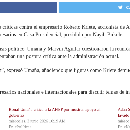
Co
críticas contra el empresario Roberto Kriete, accionista de Av
resarios en Casa Presidencial, presidido por Nayib Bukele.
isis político, Umaña y Marvin Aguilar cuestionaron la reunión
entaban una postura crítica ante la administración actual.
n”, expresó Umaña, añadiendo que figuras como Kriete demues
esarios nacionales e internacionales para discutir temas de i
Ronal Umaña critica a la ANEP por mostrar apoyo al
Adán S
gobierno
lavado
miércoles, 3 junio 2026 10:19 AM
miérco
En «Política»
En «Na