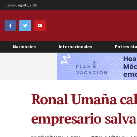
jueves 6 agosto, 2026
Nacionales
Internacionales
Entrevist
Ronal Umaña cali
empresario salv
por
Redacción Diario La Página
martes, 25 febrero 2025 12