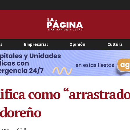
as
Empresarial
Opinión
Cultura
fica como “arrastrado
adoreño
9
:13 PM