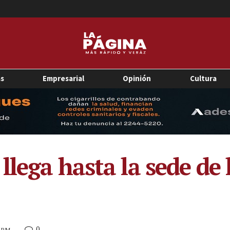
as
Empresarial
Opinión
Cultura
llega hasta la sede d
0
4 PM