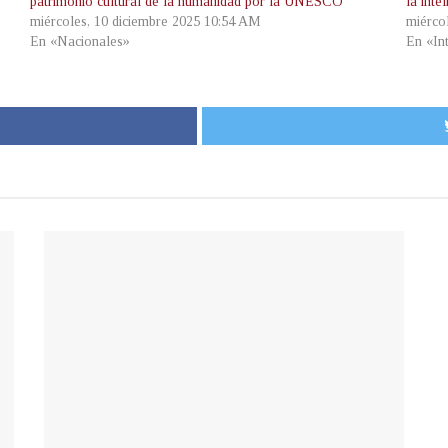
patrimonio cultural de la humanidad por la UNESCO
la intel
miércoles, 10 diciembre 2025 10:54 AM
miérco
En «Nacionales»
En «In