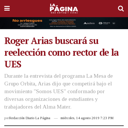
Roger Arias buscará su
reelección como rector de la
UES
Durante la entrevista del programa La Mesa de
Grupo Orbita, Arias dijo que competirá bajo el
movimiento "Somos UES" conformado por
diversas organizaciones de estudiantes y
trabajadores del Alma Mater.
por
Redacción Diario La Página
miércoles, 14 agosto 2019 7:23 PM