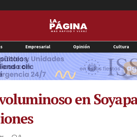
as
Empresarial
Opinión
Cultura
a voluminoso en Soyap
ciones
0
PM