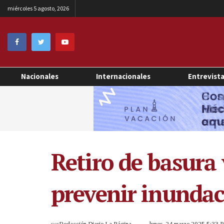
miércoles 5 agosto, 2026
Nacionales
Internacionales
Entrevist
Retiro de basur
prevenir inunda
por
Redacción Diario La Página
lunes, 24 marzo 2025 5:33 