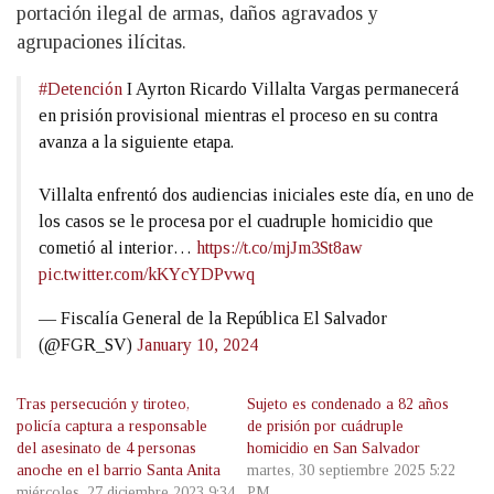
portación ilegal de armas, daños agravados y
agrupaciones ilícitas.
#Detención
I Ayrton Ricardo Villalta Vargas permanecerá
en prisión provisional mientras el proceso en su contra
avanza a la siguiente etapa.
Villalta enfrentó dos audiencias iniciales este día, en uno de
los casos se le procesa por el cuadruple homicidio que
cometió al interior…
https://t.co/mjJm3St8aw
pic.twitter.com/kKYcYDPvwq
— Fiscalía General de la República El Salvador
(@FGR_SV)
January 10, 2024
Tras persecución y tiroteo,
Sujeto es condenado a 82 años
policía captura a responsable
de prisión por cuádruple
del asesinato de 4 personas
homicidio en San Salvador
anoche en el barrio Santa Anita
martes, 30 septiembre 2025 5:22
miércoles, 27 diciembre 2023 9:34
PM