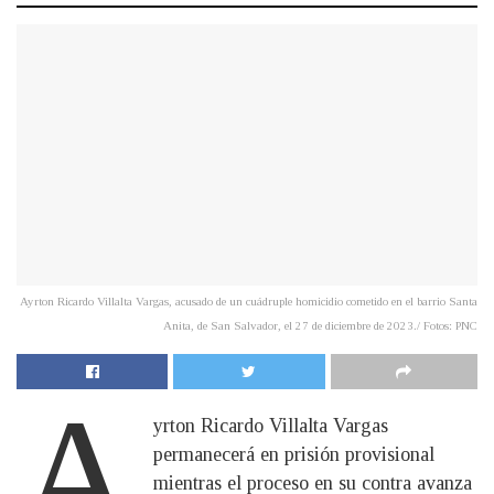
Ayrton Ricardo Villalta Vargas, acusado de un cuádruple homicidio cometido en el barrio Santa
Anita, de San Salvador, el 27 de diciembre de 2023./ Fotos: PNC
A
yrton Ricardo Villalta Vargas
permanecerá en prisión provisional
mientras el proceso en su contra avanza