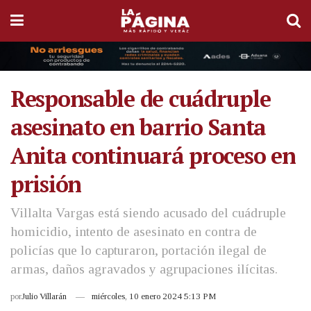
Responsable de cuádruple
asesinato en barrio Santa
Anita continuará proceso en
prisión
Villalta Vargas está siendo acusado del cuádruple
homicidio, intento de asesinato en contra de
policías que lo capturaron, portación ilegal de
armas, daños agravados y agrupaciones ilícitas.
por
Julio Villarán
miércoles, 10 enero 2024 5:13 PM