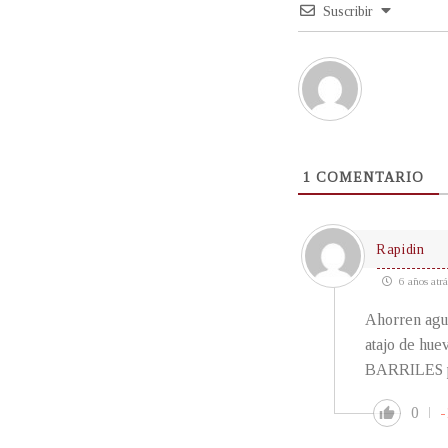
Suscribir
1
COMENTARIO
Rapidin
6 años atrá
Ahorren agua
atajo de hue
BARRILES por
0
-