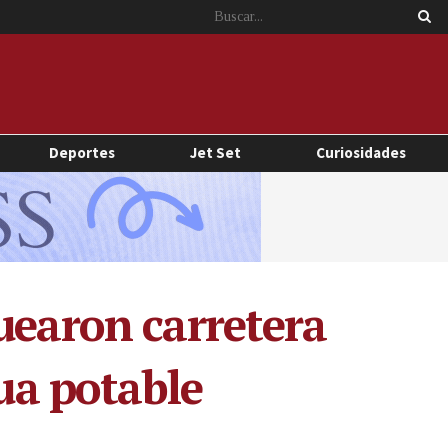
Deportes
Jet Set
Curiosidades
uearon carretera
gua potable