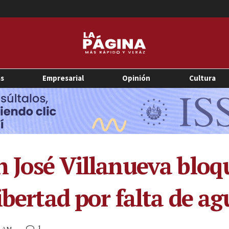
as
Empresarial
Opinión
Cultura
n José Villanueva bloq
ibertad por falta de a
1
24 AM