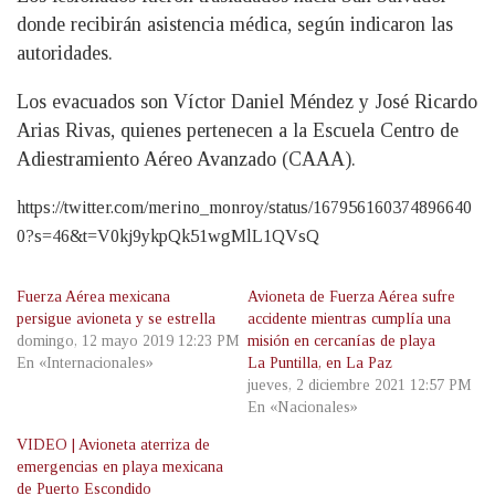
donde recibirán asistencia médica, según indicaron las
autoridades.
Los evacuados son Víctor Daniel Méndez y José Ricardo
Arias Rivas, quienes pertenecen a la Escuela Centro de
Adiestramiento Aéreo Avanzado (CAAA).
https://twitter.com/merino_monroy/status/167956160374896640
0?s=46&t=V0kj9ykpQk51wgMlL1QVsQ
Fuerza Aérea mexicana
Avioneta de Fuerza Aérea sufre
persigue avioneta y se estrella
accidente mientras cumplía una
domingo, 12 mayo 2019 12:23 PM
misión en cercanías de playa
En «Internacionales»
La Puntilla, en La Paz
jueves, 2 diciembre 2021 12:57 PM
En «Nacionales»
VIDEO | Avioneta aterriza de
emergencias en playa mexicana
de Puerto Escondido