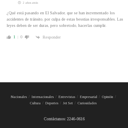
2 años atrás
¿Qué está pasando en El Salvador, que se han incrementado los
accidentes de tránsito, por culpa de estas besstias irresponsables. Las
leyes deben de ser duras, pero sobretodo, hacerlas cumplir.
1
0
Responder
Nacionales
Internacionales
Entrevistas
Empresarial
Opinión
Cultura
Deportes
Jet Set
Curiosidades
Contáctanos: 2246-0616