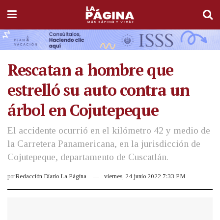
Rescatan a hombre que
estrelló su auto contra un
árbol en Cojutepeque
El accidente ocurrió en el kilómetro 42 y medio de
la Carretera Panamericana, en la jurisdicción de
Cojutepeque, departamento de Cuscatlán.
por
Redacción Diario La Página
viernes, 24 junio 2022 7:33 PM