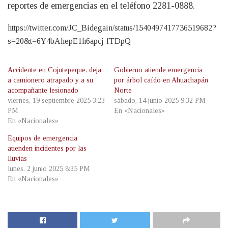
reportes de emergencias en el teléfono 2281-0888.
https://twitter.com/JC_Bidegain/status/1540497417736519682?
s=20&t=6Y4bAhepE1h6apcj-fTDpQ
Accidente en Cojutepeque, deja
Gobierno atiende emergencia
a camionero atrapado y a su
por árbol caído en Ahuachapán
acompañante lesionado
Norte
viernes, 19 septiembre 2025 3:23
sábado, 14 junio 2025 9:32 PM
PM
En «Nacionales»
En «Nacionales»
Equipos de emergencia
atienden incidentes por las
lluvias
lunes, 2 junio 2025 8:35 PM
En «Nacionales»