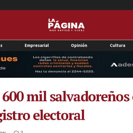
as
Empresarial
Opinión
Cultura
600 mil salvadoreños e
gistro electoral
3
2 PM