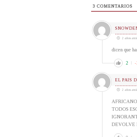
3
COMENTARIOS
SNOWDE
2 años atrá
dicen que h
2
-
EL PAIS 
2 años atrá
AFRICANO
TODOS ESO
IGNORANT
DEVOLVE 