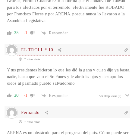
Gracias, Portillo Cuadra: Esto confirma que el donativo de Taiwan
para los afectados por el terremoto, efectivamente fué ROBADO
por Francisco Flores y por ARENA. porque nunca lo llevaron a la
Asamblea Legislativa.
25
-1
Responder
EL TROLL # 10
7 años atrás
Y tus presidentes hicieron lo que les dió la gana y quien dijo ya basta,
nadie, hasta que vino el Sr. Funes y le abrió lis ojos y destapo los
oidos al pasmado pueblo salvadoreño
30
-1
Responder
Ver Respuestas
(2)
Fernando
7 años atrás
ARENA es un obstáculo para el progreso del país. Cómo puede ser