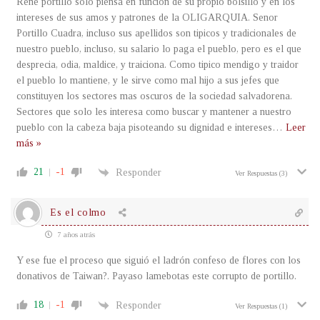
Rene portillo solo piensa en funcion de su propio bolsillo y en los
intereses de sus amos y patrones de la OLIGARQUIA. Senor
Portillo Cuadra, incluso sus apellidos son tipicos y tradicionales de
nuestro pueblo, incluso, su salario lo paga el pueblo, pero es el que
desprecia, odia, maldice, y traiciona. Como tipico mendigo y traidor
el pueblo lo mantiene, y le sirve como mal hijo a sus jefes que
constituyen los sectores mas oscuros de la sociedad salvadorena.
Sectores que solo les interesa como buscar y mantener a nuestro
pueblo con la cabeza baja pisoteando su dignidad e intereses
…
Leer
más »
21
-1
Responder
Ver Respuestas
(3)
Es el colmo
7 años atrás
Y ese fue el proceso que siguió el ladrón confeso de flores con los
donativos de Taiwan?. Payaso lamebotas este corrupto de portillo.
18
-1
Responder
Ver Respuestas
(1)