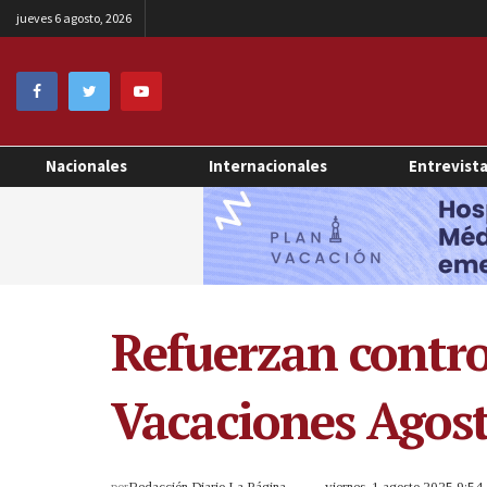
jueves 6 agosto, 2026
Nacionales
Internacionales
Entrevist
Refuerzan control
Vacaciones Agos
por
Redacción Diario La Página
viernes, 1 agosto 2025 9:5