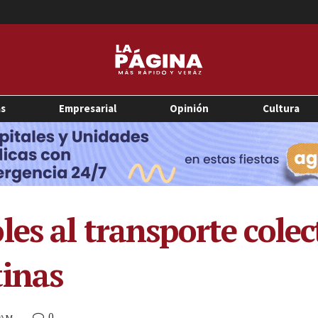
as
Empresarial
Opinión
Cultura
es al transporte colec
tinas
0
4 AM