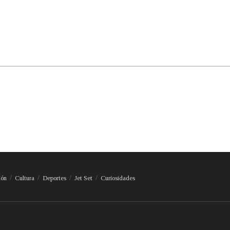
ión
Cultura
Deportes
Jet Set
Curiosidades