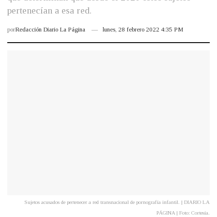
pertenecían a esa red.
por
Redacción Diario La Página
lunes, 28 febrero 2022 4:35 PM
Sujetos acusados de pertenecer a red transnacional de pornografía infantil. | DIARIO LA
PÁGINA | Foto: Cortesía.