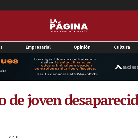
as
Empresarial
Opinión
Cultura
 de joven desaparecid
0
M