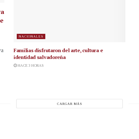
ra
te
NACIONALES
Familias disfrutaron del arte, cultura e
va
identidad salvadoreña
HACE 3 HORAS
CARGAR MÁS