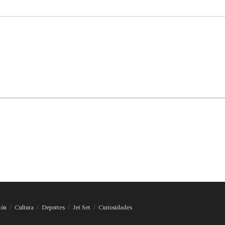
ión
Cultura
Deportes
Jet Set
Curiosidades