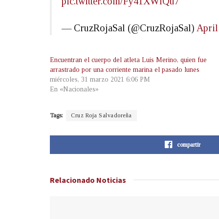
pic.twitter.com/Fy41XWlQu7
— CruzRojaSal (@CruzRojaSal)
April
Encuentran el cuerpo del atleta Luis Merino, quien fue
arrastrado por una corriente marina el pasado lunes
miércoles, 31 marzo 2021 6:06 PM
En «Nacionales»
Tags:
Cruz Roja Salvadoreña
compartir
Relacionado
Noticias