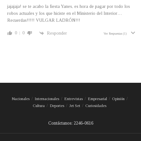
jajajaja! se te acabo la fiesta Yanes, es hora de pagar por todo los
robos actuales y los que hiciste en el Ministerio del Interior…
Recuerdas!!!!! VULGAR LADRÓN!!!
0
0
Responder
Ver Respuestas
(1)
Nacionales
Internacionales
Entrevistas
Empresarial
Opinión
Cultura
Deportes
Jet Set
Curiosidades
Contáctanos: 2246-0616