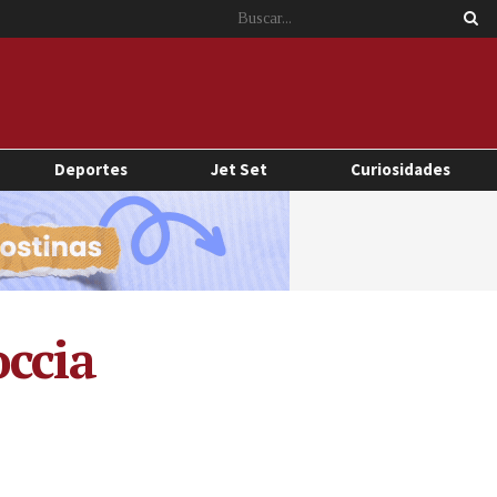
Deportes
Jet Set
Curiosidades
occia