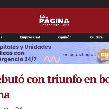
as
Empresarial
Opinión
Cultura
butó con triunfo en b
na
0
:15 AM