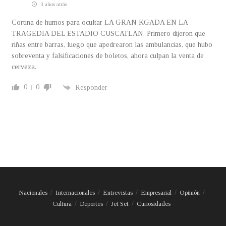
3 años atrás
Cortina de humos para ocultar LA GRAN KGADA EN LA
TRAGEDIA DEL ESTADIO CUSCATLAN. Primero dijeron que
riñas entre barras, luego que apedrearon las ambulancias, que hubo
sobreventa y falsificaciones de boletos, ahora culpan la venta de
cerveza.
0
0
Responder
Nacionales
Internacionales
Entrevistas
Empresarial
Opinión
Cultura
Deportes
Jet Set
Curiosidades