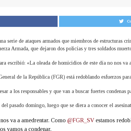
Co
una serie de ataques armados que miembros de estructuras cri
uerza Armada, que dejaron dos policías y tres soldados muert
ara escribió: «La oleada de homicidios de este día no nos va 
 General de la República (FGR) está redoblando esfuerzos para
ar a los responsables y que van a buscar fuertes condenas pa
e del pasado domingo, luego que se diera a conocer el asesina
o nos va a amedrentar. Como
@FGR_SV
estamos redobl
los vamos a condenar.