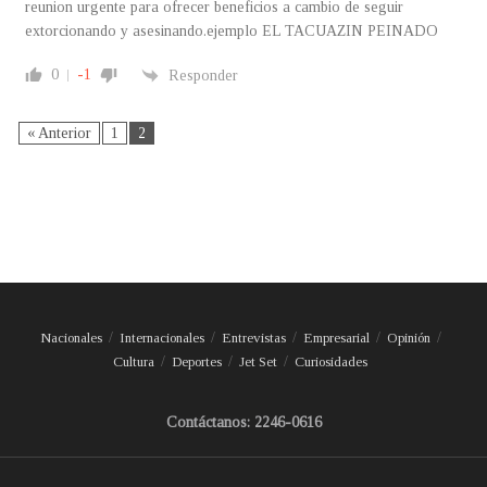
reunion urgente para ofrecer beneficios a cambio de seguir
extorcionando y asesinando.ejemplo EL TACUAZIN PEINADO
0
-1
Responder
« Anterior
1
2
Nacionales
Internacionales
Entrevistas
Empresarial
Opinión
Cultura
Deportes
Jet Set
Curiosidades
Contáctanos: 2246-0616