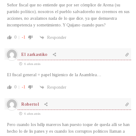
Señor fiscal que no entiende que por ser cómplice de Arena (su
partido político), nosotros el pueblo salvadoreño no creemos en sus
acciones, no avalamos nada de lo que dice, ya que demuestra
incompetencia y sometimiento. Y Quijano cuando pues?
0
-1
Responder
El zarkastiko
6 años atrás
El fiscal general = papel higienico de la Asamblea…
0
-1
Responder
Robertol
6 años atrás
Pero cuando los hdlp mareros han puesto toque de queda alli se han
hecho lo de lis panes y es cuando los corruptos politicos llaman a