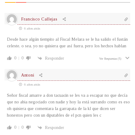
Francisco Callejas
6 años atrás
Desde hace algún tiempito al Fiscal Melara se le ha salido el fustán
celeste, o sea, yo no quisiera que así fuera, pero los hechos hablan
0
0
Responder
Ver Respuestas
(5)
Antoni
6 años atrás
Señor fiscal amarre a don tacuacin se les va a escapar no que decía
que no abia negociado con nadie y hoy la está surrando como es eso
oh quisiera que comentara la garrapata de la kl que dicen ser
honestos pero con un diputables de el pcn quien les c
0
0
Responder