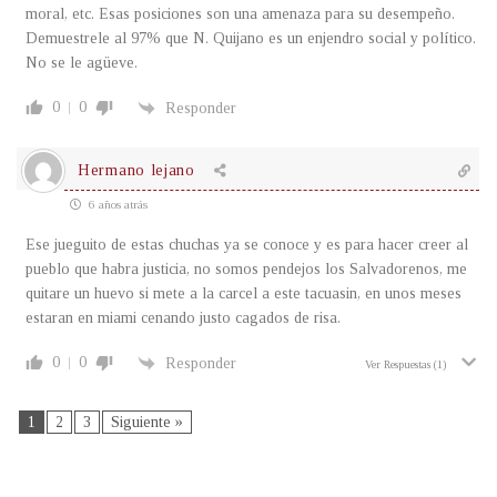
moral, etc. Esas posiciones son una amenaza para su desempeño.
Demuestrele al 97% que N. Quijano es un enjendro social y político.
No se le agüeve.
0
0
Responder
Hermano lejano
6 años atrás
Ese jueguito de estas chuchas ya se conoce y es para hacer creer al
pueblo que habra justicia, no somos pendejos los Salvadorenos, me
quitare un huevo si mete a la carcel a este tacuasin, en unos meses
estaran en miami cenando justo cagados de risa.
0
0
Responder
Ver Respuestas
(1)
1
2
3
Siguiente »