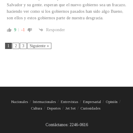
Salvador y su gente, esperan que el nuevo gobierno sea un fracazo,
haciendo ver como si los gobiernos pasados han sido algo Bueno,
son ellos y estos gobiernos parte de nuestra desgracia.
9
-1
Responder
1
2
3
Siguiente »
Nacionales
Internacionales
Entrevistas
Empresarial
Opinión
Cultura
Deportes
Jet Set
Curiosidades
Contáctanos: 2246-0616