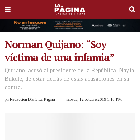
Norman Quijano: “Soy
víctima de una infamia”
Quijano, acusó al presidente de la República, Nayib
Bukele, de estar detrás de estas acusaciones en su
contra.
por
Redacción Diario La Página
sábado, 12 octubre 2019 1:16 PM