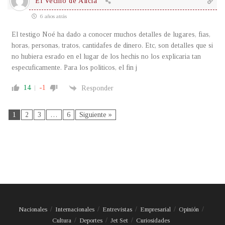
El Vecino de Alicia
6 años atrás
El testigo Noé ha dado a conocer muchos detalles de lugares, fias,
horas, personas, tratos, cantidafes de dinero. Etc, son detalles que si
no hubiera esrado en el lugar de los hechis no los explicaria tan
especuficamente. Para los politicos, el fin j
14
-1
Responder
1
2
3
…
6
Siguiente »
Nacionales
Internacionales
Entrevistas
Empresarial
Opinión
Cultura
Deportes
Jet Set
Curiosidades