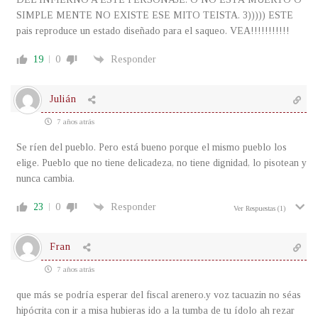
SIMPLE MENTE NO EXISTE ESE MITO TEISTA. 3))))) ESTE
pais reproduce un estado diseñado para el saqueo. VEA!!!!!!!!!!!
19
0
Responder
Julián
7 años atrás
Se ríen del pueblo. Pero está bueno porque el mismo pueblo los
elige. Pueblo que no tiene delicadeza, no tiene dignidad, lo pisotean y
nunca cambia.
23
0
Responder
Ver Respuestas
(1)
Fran
7 años atrás
que más se podría esperar del fiscal arenero.y voz tacuazin no séas
hipócrita con ir a misa hubieras ido a la tumba de tu ídolo ah rezar