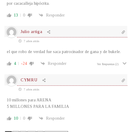
por cacacalleja hipócrita.
13
0
Responder
Julio artiga
7 años atrás
el que robo de verdad fue saca patrocinador de gana y de bukele.
4
-24
Responder
Ver Respuestas
(2)
CYMRU
7 años atrás
10 millones para ARENA
5 MILLONES PARA LA FAMILIA
10
0
Responder