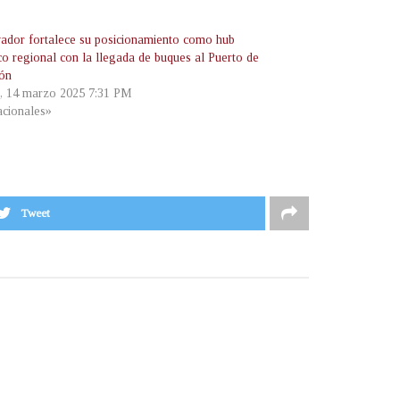
vador fortalece su posicionamiento como hub
co regional con la llegada de buques al Puerto de
ón
s, 14 marzo 2025 7:31 PM
cionales»
Tweet