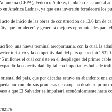
Autónoma (CEPA), Federico Anliker, también reaccionó al anu
 en América Latina», ya que esta inversión fortalecerá los p
l acto de inicio de las obras de construcción de 13.6 km de c
 City, que fortalecerá y generará mejores oportunidades para el 
acífico, una nueva terminal aeroportuaria, con la cual, la adm
ector turístico y la competitividad del país que recibirá $320
5 millones el cual consiste en el despliegue del primer cabl
y expandir la conectividad digital con importantes hubs de tráfi
 oriental del país, que por décadas estuvo en abandono; una z
queda por cumplir sus promesas de campaña desde su primer q
a paso a que El Salvador se impulsará económicamente hasta co
42782176