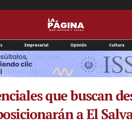
as
Empresarial
Opinión
Cultura
nciales que buscan des
 posicionarán a El Sal