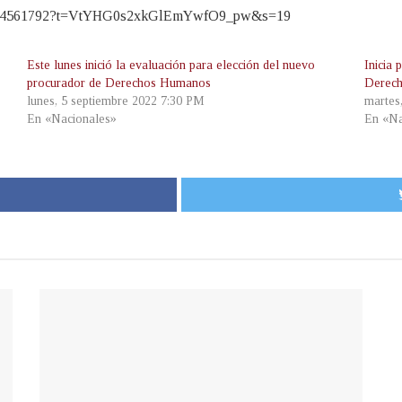
9445574561792?t=VtYHG0s2xkGlEmYwfO9_pw&s=19
Este lunes inició la evaluación para elección del nuevo
Inicia
procurador de Derechos Humanos
Derec
lunes, 5 septiembre 2022 7:30 PM
martes
En «Nacionales»
En «Na