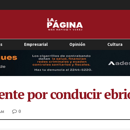
as
Empresarial
Opinión
Cultura
ente por conducir ebri
0
 AM