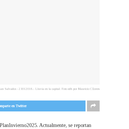
an Salvador.- 23012018.- Lluvia en la capital. Foto edh por Mauricio C‡ceres
mparte en Twitter
#PlanInvierno2025. Actualmente, se reportan