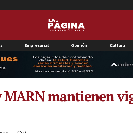
as
Empresarial
Opinión
Cultura
 y MARN mantienen vig
0
:28 PM