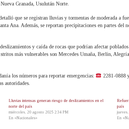
de Nueva Granada, Usulután Norte.
etalló que se registran lluvias y tormentas de moderada a fuer
Santa Ana. Además, se reportan precipitaciones en partes del 
 deslizamientos y caída de rocas que podrían afectar poblados 
stritos más vulnerables son Mercedes Umaña, Berlín, Alegría
adanía los números para reportar emergencias:
2281-0888 
as autoridades.
Lluvias intensas generan riesgo de deslizamientos en el
Refuerz
norte del país
país
miércoles, 20 agosto 2025 2:34 PM
jueves
En «Nacionales»
En «Na