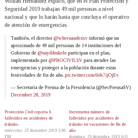
Willian Hernández explicó, que en el Plan Protección y
Seguridad 2019 trabajan 49 mil personas a nivel
nacional y que lo harán hasta que concluya el operativo
de atención de emergencias.
También, el director
@whernandezsv
informó que un
aproximado de 49 mil personas de 14 instituciones del
Gobierno de
@nayibbukele
participan en el plan,
implementado por
@PROCIVILSV
para atender las
emergencias y proteger a la población durante estas
festividades de fin de año.
pic.twitter.com/0ob7ijOjEv
— Secretaría de Prensa de la Presidencia (@SecPrensaSV)
December 28, 2019
Protección Civil reporta 6
Incrementa número de
fallecidos en accidentes de
fallecidos por accidentes de
tránsito
tránsito en vacaciones de fin de
miércoles, 25 diciembre 2019 2:08
año
PM
domingo, 29 diciembre 2019 6:11