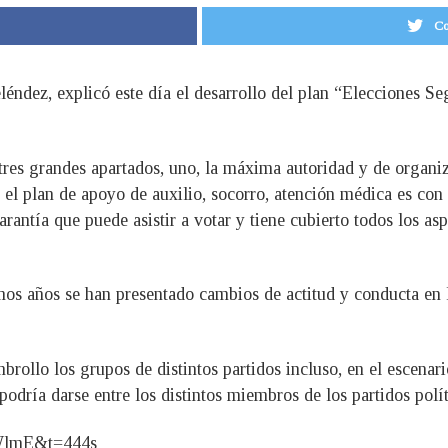
Co
eléndez, explicó este día el desarrollo del plan “Elecciones S
tres grandes apartados, uno, la máxima autoridad y de organiz
 el plan de apoyo de auxilio, socorro, atención médica es con
rantía que puede asistir a votar y tiene cubierto todos los as
imos años se han presentado cambios de actitud y conducta en
brollo los grupos de distintos partidos incluso, en el escenar
odría darse entre los distintos miembros de los partidos polít
WlmE&t=444s