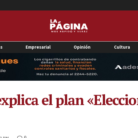
as
Empresarial
Opinión
Cultura
explica el plan «Elecci
0
33 PM