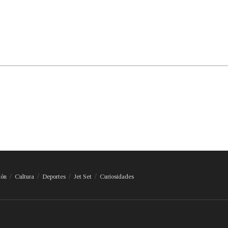
ión
Cultura
Deportes
Jet Set
Curiosidades