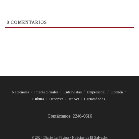
0
COMENTARIOS
Nacionales
Internacionales
Entrevistas
Empresarial
Opinión
Cultura
Deportes
Jet Set
Curiosidades
Contáctanos: 2246-0616
© 2024 Diario La Página - Noticias de El Salvador